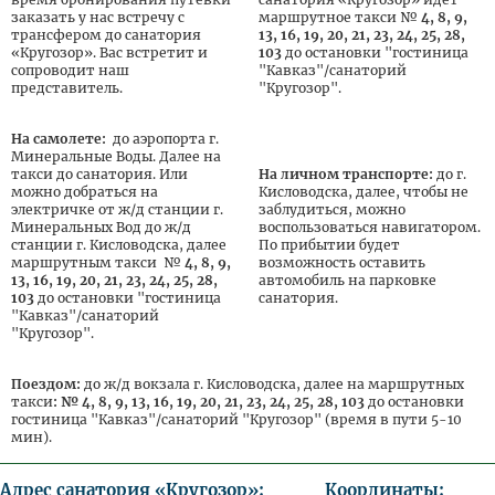
заказать у нас встречу с
маршрутное такси №
4, 8, 9,
трансфером до санатория
13, 16, 19, 20, 21, 23, 24, 25, 28,
«Кругозор». Вас встретит и
103
до остановки "гостиница
сопроводит наш
"Кавказ"/санаторий
представитель.
"Кругозор".
На самолете:
до аэропорта г.
Минеральные Воды. Далее на
такси до санатория. Или
На личном транспорте:
до г.
можно добраться на
Кисловодска, далее, чтобы не
электричке от ж/д станции г.
заблудиться, можно
Минеральных Вод до ж/д
воспользоваться навигатором.
станции г. Кисловодска, далее
По прибытии будет
маршрутным такси №
4, 8, 9,
возможность оставить
13, 16, 19, 20, 21, 23, 24, 25, 28,
автомобиль на парковке
103
до остановки "гостиница
санатория.
"Кавказ"/санаторий
"Кругозор".
Поездом:
до ж/д вокзала г. Кисловодска, далее на маршрутных
такси
: № 4, 8, 9, 13, 16, 19, 20, 21, 23, 24, 25, 28, 103
до остановки
гостиница "Кавказ"/санаторий "Кругозор" (время в пути 5-10
мин).
Адрес санатория «Кругозор»:
Координаты: