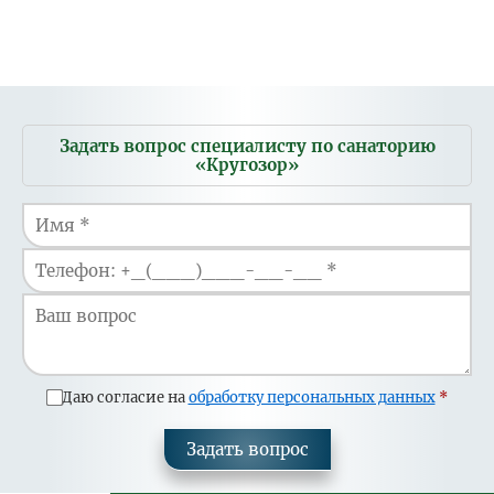
Цена
Цена доп.
Одноместное
Тариф
основного
места
размещение
места
Санаторно-
7 500
6 800
12 000
курортная путевка
Мобильное
Задать вопрос специалисту по санаторию
меню
«Кругозор»
Даю согласие на
обработку персональных данных
Задать вопрос