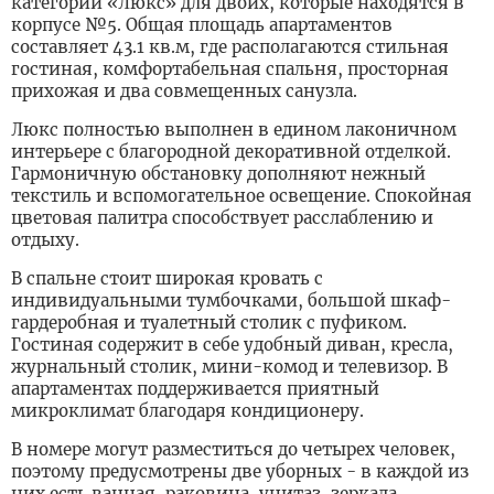
категории «Люкс» для двоих, которые находятся в
корпусе №5. Общая площадь апартаментов
составляет 43.1 кв.м, где располагаются стильная
гостиная, комфортабельная спальня, просторная
прихожая и два совмещенных санузла.
Люкс полностью выполнен в едином лаконичном
интерьере с благородной декоративной отделкой.
Гармоничную обстановку дополняют нежный
текстиль и вспомогательное освещение. Спокойная
цветовая палитра способствует расслаблению и
отдыху.
В спальне стоит широкая кровать с
индивидуальными тумбочками, большой шкаф-
гардеробная и туалетный столик с пуфиком.
Гостиная содержит в себе удобный диван, кресла,
журнальный столик, мини-комод и телевизор. В
апартаментах поддерживается приятный
микроклимат благодаря кондиционеру.
В номере могут разместиться до четырех человек,
поэтому предусмотрены две уборных - в каждой из
них есть ванная, раковина, унитаз, зеркала,