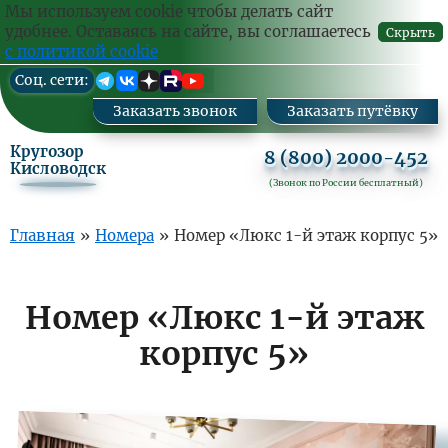
Ваш
Заказа
Мы используем cookie чтобы делать сайт
комм
удобнее. Оставаясь на сайте, вы соглашаетесь
Скрыть
с политикой cookie
Перейти
Cоц. сети:
к
основному
Заказать звонок
Заказать путёвку
содержанию
Кругозор
8 (800) 2000-452
Кисловодск
(Звонок по России бесплатный)
Основная
Главная
»
Номера
»
Номер «Люкс 1-й этаж корпус 5»
навигация
Номер «Люкс 1-й этаж
корпус 5»