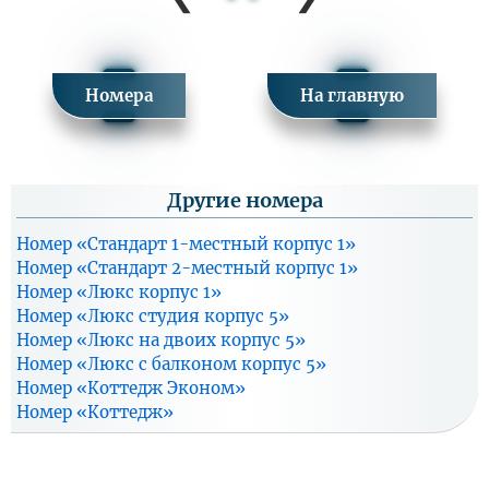
Санаторно-
9 100
8 200
14 600
курортная путевка
Номера
На главную
Заезд в периоде 07.09.2026 - 30.10.2026
Цена
Цена доп.
Одноместное
Тариф
основного
места
размещение
места
Другие номера
Санаторно-
11 000
9 900
17 600
курортная путевка
Номер «Стандарт 1-местный корпус 1»
Номер «Стандарт 2-местный корпус 1»
Заезд в периоде 31.10.2026 - 30.11.2026
Номер «Люкс корпус 1»
Номер «Люкс студия корпус 5»
Цена
Цена доп.
Одноместное
Тариф
основного
Номер «Люкс на двоих корпус 5»
места
размещение
места
Номер «Люкс с балконом корпус 5»
Санаторно-
7 700
6 900
12 300
Номер «Коттедж Эконом»
курортная путевка
Номер «Коттедж»
Заезд в периоде 01.12.2026 - 28.12.2026