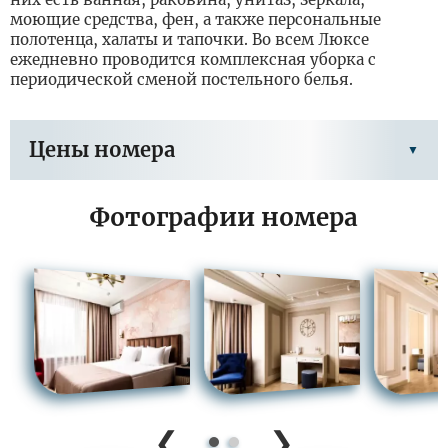
моющие средства, фен, а также персональные
полотенца, халаты и тапочки. Во всем Люксе
ежедневно проводится комплексная уборка с
периодической сменой постельного белья.
Цены номера
Фотографии номера
Заезд в периоде 13.07.2026 - 24.08.2026
Цена
Цена доп.
Одноместное
Тариф
основного
места
размещение
места
Санаторно-
9 500
8 600
15 200
курортная путевка
Заезд в периоде 25.08.2026 - 06.09.2026
Цена
Цена доп.
Одноместное
❮
❯
Тариф
основного
места
размещение
места