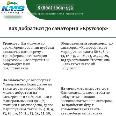
8 (800) 2000-452
(Служба бронирования «КМВ-Кисловодск»)
Как добраться до санатория «Кругозор»
Трансфер:
Вы можете во
Общественный транспорт:
до
время бронирования путёвки
санатория «Кругозор» идёт
заказать у нас встречу с
маршрутное такси №
4, 8, 9,
трансфером до санатория
13, 16, 19, 20, 21, 23, 24, 25, 28,
«Кругозор». Вас встретит и
103
до остановки "гостиница
сопроводит наш
"Кавказ"/санаторий
представитель.
"Кругозор".
На самолете:
до аэропорта г.
Минеральные Воды. Далее на
такси до санатория. Или
На личном транспорте:
до г.
можно добраться на
Кисловодска, далее, чтобы не
электричке от ж/д станции г.
заблудиться, можно
Минеральных Вод до ж/д
воспользоваться навигатором.
станции г. Кисловодска, далее
По прибытии будет
маршрутным такси №
4, 8, 9,
возможность оставить
13, 16, 19, 20, 21, 23, 24, 25, 28,
автомобиль на парковке