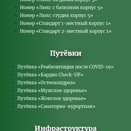
Стандарт 2-местный
6 800
6 100
10 900
Номер «Люкс с балконом корпус 5»
(Главный корпус)
Номер «Люкс студия корпус 5»
Эконом 2-местный
6 000
5 400
9 600
(Коттедж № 1)
Номер «Стандарт 1-местный корпус 1»
1-местный Стандарт
8 800
-
8 800
(Главный корпус)
Номер «Стандарт 2-местный корпус 1»
Эконом 1-местный
7 800
-
7 800
(Коттедж №1)
1-местный Люкс
Путёвки
(джуниор сюит)
12 500
-
20 000
главный корпус
2-местный Стандарт
7 500
6 800
12 000
Путёвка «Реабилитация после COVID-19»
(коттедж 4)
Путёвка «Кардио Check-UP»
«Люкс» 2-местный 1
9 100
8 200
14 600
этаж (корпус Люкс)
Путёвка «Остеохондроз»
«Люкс» 2-местный
Студия (джуниор
9 400
8 500
15 000
Путёвка «Мужское здоровье»
сюит) корпус Люкс
Путёвка «Женское здоровье»
Люкс 2-местный
9 700
8 700
15 500
(корп. Люкс)
Путёвка «Санаторно-курортная»
Инфраструктура