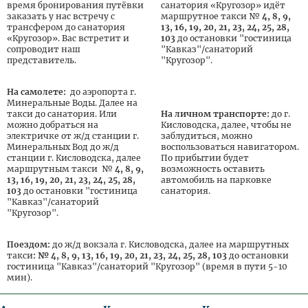
этаж (корпус Люкс)
время бронирования путёвки
санатория «Кругозор» идёт
заказать у нас встречу с
маршрутное такси №
4, 8, 9,
«Люкс» 2-местный
Студия (джуниор
12 000
10 800
19 200
трансфером до санатория
13, 16, 19, 20, 21, 23, 24, 25, 28,
сюит) корпус Люкс
«Кругозор». Вас встретит и
103
до остановки "гостиница
сопроводит наш
"Кавказ"/санаторий
Люкс 2-местный
12 200
11 000
19 500
представитель.
"Кругозор".
(корп. Люкс)
На самолете:
до аэропорта г.
Минеральные Воды. Далее на
Заезд в периоде 07.09.2026 - 30.10.2026
такси до санатория. Или
На личном транспорте:
до г.
можно добраться на
Кисловодска, далее, чтобы не
Цена
Цена доп.
Одноместное
электричке от ж/д станции г.
заблудиться, можно
Категория номера
основного
места
размещение
места
Минеральных Вод до ж/д
воспользоваться навигатором.
станции г. Кисловодска, далее
По прибытии будет
Люкс с балконом 2-
маршрутным такси №
4, 8, 9,
возможность оставить
местный (корпус
13 600
12 200
21 800
Люкс)
13, 16, 19, 20, 21, 23, 24, 25, 28,
автомобиль на парковке
103
до остановки "гостиница
санатория.
Стандарт 2-местный
10 000
9 000
15 500
"Кавказ"/санаторий
(Главный корпус)
"Кругозор".
Эконом 2-местный
9 000
8 100
14 000
(Коттедж № 1)
Поездом:
до ж/д вокзала г. Кисловодска, далее на маршрутных
1-местный Стандарт
11 800
-
11 800
такси
: № 4, 8, 9, 13, 16, 19, 20, 21, 23, 24, 25, 28, 103
до остановки
(Главный корпус)
гостиница "Кавказ"/санаторий "Кругозор" (время в пути 5-10
Эконом 1-местный
мин).
10 600
-
10 600
(Коттедж №1)
1-местный Люкс