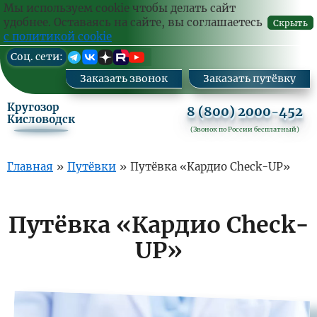
Ваш
Заказа
Мы используем cookie чтобы делать сайт
комм
удобнее. Оставаясь на сайте, вы соглашаетесь
Скрыть
с политикой cookie
Перейти
Cоц. сети:
к
основному
Заказать звонок
Заказать путёвку
содержанию
Кругозор
8 (800) 2000-452
Кисловодск
(Звонок по России бесплатный)
Основная
Главная
»
Путёвки
»
Путёвка «Кардио Check-UP»
навигация
Путёвка «Кардио Check-
UP»