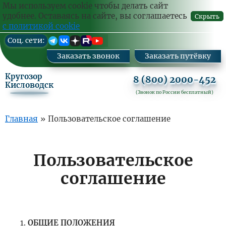
Ваш
Заказа
Мы используем cookie чтобы делать сайт
комм
удобнее. Оставаясь на сайте, вы соглашаетесь
Скрыть
с политикой cookie
Перейти
Cоц. сети:
к
основному
Заказать звонок
Заказать путёвку
содержанию
Кругозор
8 (800) 2000-452
Кисловодск
(Звонок по России бесплатный)
Основная
Главная
»
Пользовательское соглашение
навигация
Пользовательское
соглашение
ОБЩИЕ ПОЛОЖЕНИЯ