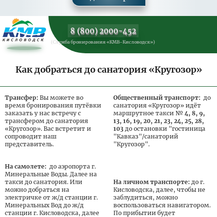
8 (800) 2000-452
(Служба бронирования «КМВ-Кисловодск»)
Как добраться до санатория «Кругозор»
Трансфер:
Вы можете во
Общественный транспорт:
до
время бронирования путёвки
санатория «Кругозор» идёт
заказать у нас встречу с
маршрутное такси №
4, 8, 9,
трансфером до санатория
13, 16, 19, 20, 21, 23, 24, 25, 28,
«Кругозор». Вас встретит и
103
до остановки "гостиница
сопроводит наш
"Кавказ"/санаторий
представитель.
"Кругозор".
На самолете:
до аэропорта г.
Минеральные Воды. Далее на
такси до санатория. Или
На личном транспорте:
до г.
можно добраться на
Кисловодска, далее, чтобы не
электричке от ж/д станции г.
заблудиться, можно
Минеральных Вод до ж/д
воспользоваться навигатором.
станции г. Кисловодска, далее
По прибытии будет