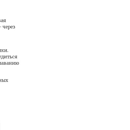
вая
- через
ики.
удиться
плаванию
тных