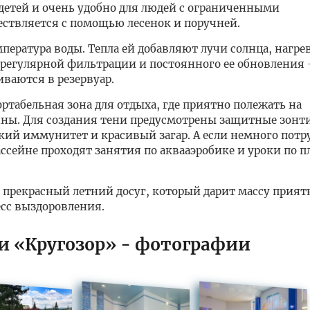
 детей и очень удобно для людей с ограниченными
ствляется с помощью лесенок и поручней.
пература воды. Тепла ей добавляют лучи солнца, нагре
т регулярной фильтрации и постоянного ее обновления 
ваются в резервуар.
ртабельная зона для отдыха, где приятно полежать на
ны. Для создания тени предусмотрены защитные зонт
кий иммунитет и красивый загар. А если немного потр
бассейне проходят занятия по аквааэробике и уроки по 
о прекрасный летний досуг, который дарит массу прия
есс выздоровления.
ии «Кругозор» - фотографии