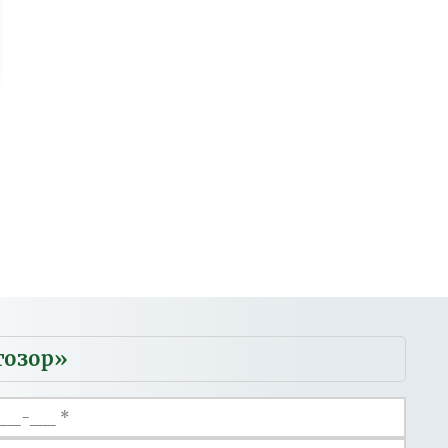
гозор»