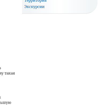
Территория
Экскурсии
о
му такая
и
еньшую