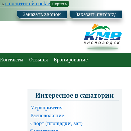
Ваш
Заказа
есь
с политикой cookie
Скрыть
комм
Заказать звонок
Заказать путёвку
Контакты
Отзывы
Бронирование
Интересное в санатории
Мероприятия
Расположение
Спорт (площадки, зал)