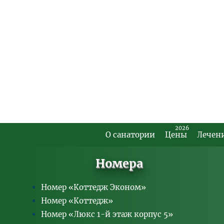
2026
О санатории
Цены
Лечен
Footer
Main
Номера
Menu
Номер «Коттедж Эконом»
Номер «Коттедж»
Номер «Люкс 1-й этаж корпус 5»