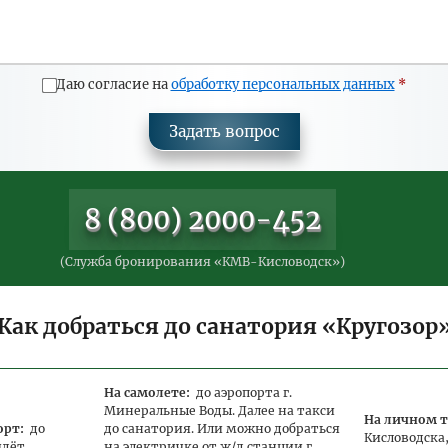
Даю согласие на
обработку персональных данных
Задать вопрос
8 (800) 2000-452
(Служба бронирования «КМВ-Кисловодск»)
Как добраться до санатория «Кругозор
На самолете:
до аэропорта г.
Минеральные Воды. Далее на такси
На личном т
орт:
до
до санатория. Или можно добраться
Кисловодска,
идёт
на электричке от ж/д станции г.