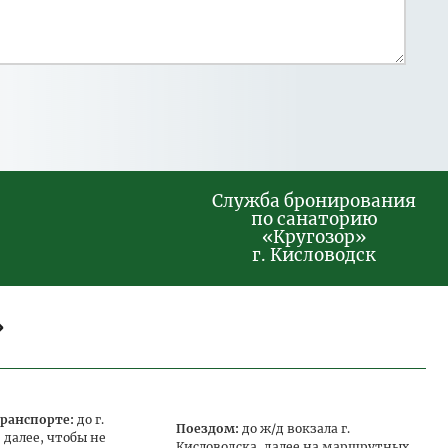
Служба бронирования
по санаторию
«Кругозор»
г. Кисловодск
»
ранспорте:
до г.
Поездом:
до ж/д вокзала г.
 далее, чтобы не
Кисловодска, далее на маршрутных