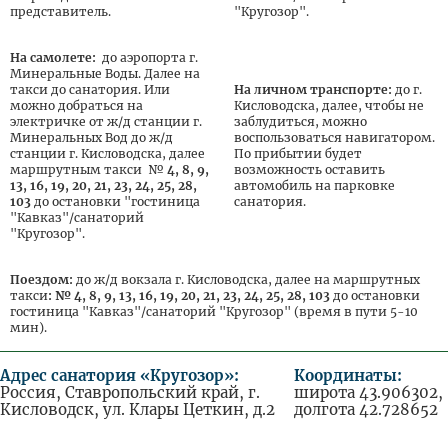
представитель.
"Кругозор".
На самолете:
до аэропорта г.
Минеральные Воды. Далее на
такси до санатория. Или
На личном транспорте:
до г.
можно добраться на
Кисловодска, далее, чтобы не
электричке от ж/д станции г.
заблудиться, можно
Минеральных Вод до ж/д
воспользоваться навигатором.
станции г. Кисловодска, далее
По прибытии будет
маршрутным такси №
4, 8, 9,
возможность оставить
13, 16, 19, 20, 21, 23, 24, 25, 28,
автомобиль на парковке
103
до остановки "гостиница
санатория.
"Кавказ"/санаторий
"Кругозор".
Поездом:
до ж/д вокзала г. Кисловодска, далее на маршрутных
такси
: № 4, 8, 9, 13, 16, 19, 20, 21, 23, 24, 25, 28, 103
до остановки
гостиница "Кавказ"/санаторий "Кругозор" (время в пути 5-10
мин).
Адрес санатория «Кругозор»:
Координаты:
Россия, Ставропольский край, г.
широта 43.906302,
Кисловодск, ул. Клары Цеткин, д.2
долгота 42.728652