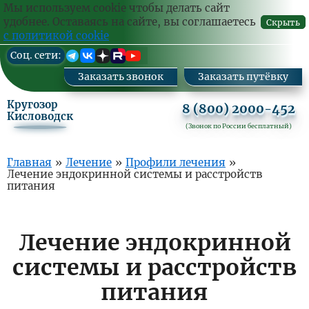
Ваш
Заказа
Мы используем cookie чтобы делать сайт
комм
удобнее. Оставаясь на сайте, вы соглашаетесь
Скрыть
с политикой cookie
Перейти
Cоц. сети:
к
основному
Заказать звонок
Заказать путёвку
содержанию
Кругозор
8 (800) 2000-452
Кисловодск
(Звонок по России бесплатный)
Основная
Главная
»
Лечение
»
Профили лечения
»
Лечение эндокринной системы и расстройств
навигация
питания
Лечение эндокринной
системы и расстройств
питания